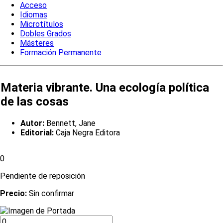
Acceso
Idiomas
Microtítulos
Dobles Grados
Másteres
Formación Permanente
Materia vibrante. Una ecología política
de las cosas
Autor:
Bennett, Jane
Editorial:
Caja Negra Editora
0
Pendiente de reposición
Precio:
Sin confirmar