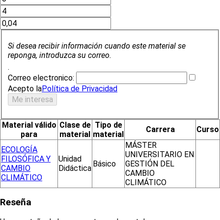
Si desea recibir información cuando este material se
reponga, introduzca su correo.
.
Correo electronico:
Acepto la
Política de Privacidad
Material válido
Clase de
Tipo de
Carrera
Curso
para
material
material
MÁSTER
ECOLOGÍA
UNIVERSITARIO EN
FILOSÓFICA Y
Unidad
Básico
GESTIÓN DEL
CAMBIO
Didáctica
CAMBIO
CLIMÁTICO
CLIMÁTICO
Reseña