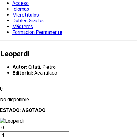
Acceso
Idiomas
Microtítulos
Dobles Grados
Másteres
Formación Permanente
Leopardi
Autor:
Citati, Pietro
Editorial:
Acantilado
0
No disponible
ESTADO:
AGOTADO