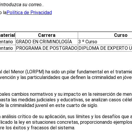
introduzca su correo.
.
 la
Política de Privacidad
aterial
Carrera
Curso
ntario
GRADO EN CRIMINOLOGÍA
3 º Curso
ntario
PROGRAMA DE POSTGRADO
DIPLOMA DE EXPERTO U
l del Menor (LORPM) ha sido un pilar fundamental en el tratamien
rvención y las particularidades que definen la criminalidad en j
cipales cambios normativos y su impacto en la reinserción de m
sta las medidas judiciales y educativas, se analizan casos célebr
e la criminalidad juvenil en este cuarto de siglo.
n análisis crítico de su aplicación, sus límites y los desafíos que
icado la ley en situaciones concretas, proporcionando ejemplos 
re los éxitos y fracasos del sistema.