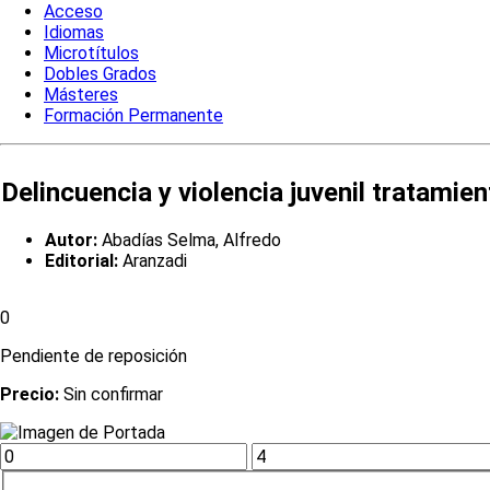
Acceso
Idiomas
Microtítulos
Dobles Grados
Másteres
Formación Permanente
Delincuencia y violencia juvenil tratamie
Autor:
Abadías Selma, Alfredo
Editorial:
Aranzadi
0
Pendiente de reposición
Precio:
Sin confirmar