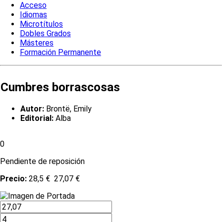
Acceso
Idiomas
Microtítulos
Dobles Grados
Másteres
Formación Permanente
Cumbres borrascosas
Autor:
Brontë, Emily
Editorial:
Alba
0
Pendiente de reposición
Precio:
28,5 €
27,07 €