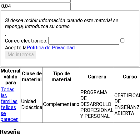
Si desea recibir información cuando este material se
reponga, introduzca su correo.
.
Correo electronico:
Acepto la
Política de Privacidad
Material
Clase de
Tipo de
válido
Carrera
Curso
material
material
para
Todas
PROGRAMA
las
CERTIFICA
DE
familias
Unidad
DE
Complementario
DESARROLLO
felices
Didáctica
ENSEÑANZ
PROFESIONAL
se
ABIERTA
Y PERSONAL
parecen
Reseña