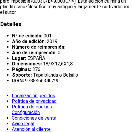
pero imposible\u003C/B>\u003C/I>). Esta edición culmina un
plan literario-filosófico muy antiguo y largamente cultivado por
el autor.
Detalles
Nº de edición:
001
Año de edición:
2019
Número de reimpresión:
Año de reimpresión:
0
Lugar:
ESPAÑA
Dimensiones:
18,9X12,6X1,8
Páginas:
376
Soporte:
Tapa blanda o Bolsillo
ISBN:
9788466346290
Localización pedidos
Política de privacidad
Política de cookies
Configuración
Condiciones de venta
Aviso legal
Atención al cliente