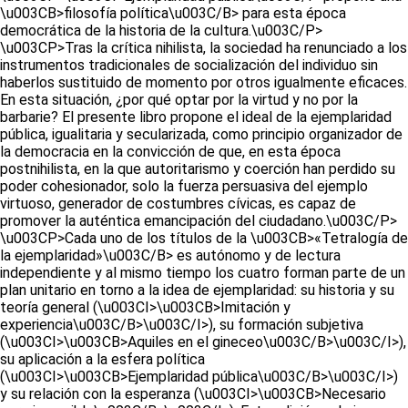
\u003CB>filosofía política\u003C/B> para esta época
democrática de la historia de la cultura.\u003C/P>
\u003CP>Tras la crítica nihilista, la sociedad ha renunciado a los
instrumentos tradicionales de socialización del individuo sin
haberlos sustituido de momento por otros igualmente eficaces.
En esta situación, ¿por qué optar por la virtud y no por la
barbarie? El presente libro propone el ideal de la ejemplaridad
pública, igualitaria y secularizada, como principio organizador de
la democracia en la convicción de que, en esta época
postnihilista, en la que autoritarismo y coerción han perdido su
poder cohesionador, solo la fuerza persuasiva del ejemplo
virtuoso, generador de costumbres cívicas, es capaz de
promover la auténtica emancipación del ciudadano.\u003C/P>
\u003CP>Cada uno de los títulos de la \u003CB>«Tetralogía de
la ejemplaridad»\u003C/B> es autónomo y de lectura
independiente y al mismo tiempo los cuatro forman parte de un
plan unitario en torno a la idea de ejemplaridad: su historia y su
teoría general (\u003CI>\u003CB>Imitación y
experiencia\u003C/B>\u003C/I>), su formación subjetiva
(\u003CI>\u003CB>Aquiles en el gineceo\u003C/B>\u003C/I>),
su aplicación a la esfera política
(\u003CI>\u003CB>Ejemplaridad pública\u003C/B>\u003C/I>)
y su relación con la esperanza (\u003CI>\u003CB>Necesario