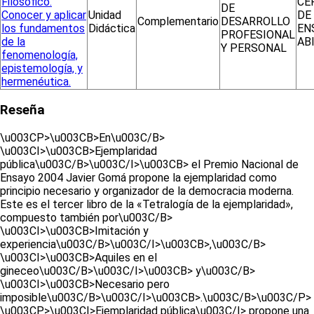
Filosófico.
CE
DE
Conocer y aplicar
Unidad
DE
Complementario
DESARROLLO
los fundamentos
Didáctica
EN
PROFESIONAL
de la
AB
Y PERSONAL
fenomenología,
epistemología, y
hermenéutica.
Reseña
\u003CP>\u003CB>En\u003C/B>
\u003CI>\u003CB>Ejemplaridad
pública\u003C/B>\u003C/I>\u003CB> el Premio Nacional de
Ensayo 2004 Javier Gomá propone la ejemplaridad como
principio necesario y organizador de la democracia moderna.
Este es el tercer libro de la «Tetralogía de la ejemplaridad»,
compuesto también por\u003C/B>
\u003CI>\u003CB>Imitación y
experiencia\u003C/B>\u003C/I>\u003CB>,\u003C/B>
\u003CI>\u003CB>Aquiles en el
gineceo\u003C/B>\u003C/I>\u003CB> y\u003C/B>
\u003CI>\u003CB>Necesario pero
imposible\u003C/B>\u003C/I>\u003CB>.\u003C/B>\u003C/P>
\u003CP>\u003CI>Ejemplaridad pública\u003C/I> propone una