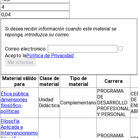
Si desea recibir información cuando este material se
reponga, introduzca su correo.
.
Correo electronico:
Acepto la
Política de Privacidad
Material válido
Clase de
Tipo de
Carrera
para
material
material
PROGRAMA
Ética pública:
CE
DE
dimensiones
Unidad
DE
Complementario
DESARROLLO
filosófico-
Didáctica
EN
PROFESIONAL
políticas
AB
Y PERSONAL
Filosofía
Aplicada e
Intervencionismo
PROGRAMA