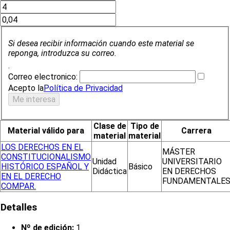
Si desea recibir información cuando este material se
reponga, introduzca su correo.
.
Correo electronico:
Acepto la
Política de Privacidad
Clase de
Tipo de
Material válido para
Carrera
material
material
LOS DERECHOS EN EL
MÁSTER
CONSTITUCIONALISMO
Unidad
UNIVERSITARIO
HISTÓRICO ESPAÑOL Y
Básico
Didáctica
EN DERECHOS
EN EL DERECHO
FUNDAMENTALE
COMPAR.
Detalles
Nº de edición:
1