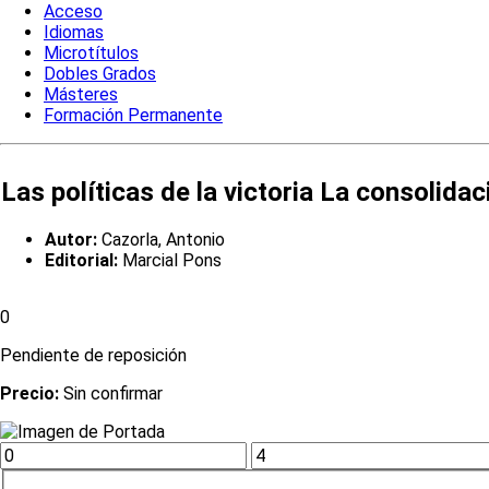
Acceso
Idiomas
Microtítulos
Dobles Grados
Másteres
Formación Permanente
Las políticas de la victoria La consolid
Autor:
Cazorla, Antonio
Editorial:
Marcial Pons
0
Pendiente de reposición
Precio:
Sin confirmar