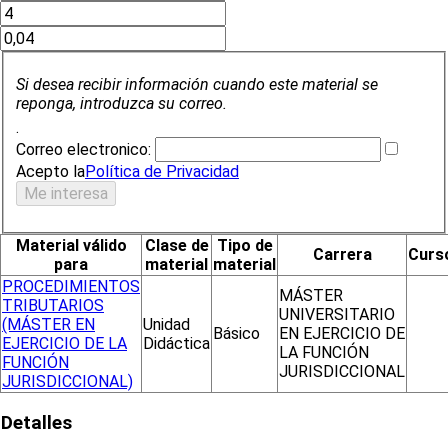
Si desea recibir información cuando este material se
reponga, introduzca su correo.
.
Correo electronico:
Acepto la
Política de Privacidad
Material válido
Clase de
Tipo de
Carrera
Curs
para
material
material
PROCEDIMIENTOS
MÁSTER
TRIBUTARIOS
UNIVERSITARIO
(MÁSTER EN
Unidad
Básico
EN EJERCICIO DE
EJERCICIO DE LA
Didáctica
LA FUNCIÓN
FUNCIÓN
JURISDICCIONAL
JURISDICCIONAL)
Detalles