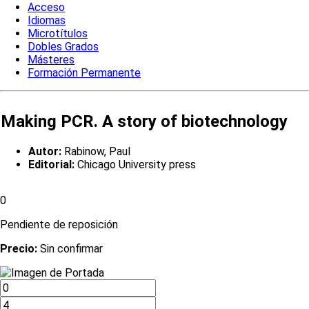
Acceso
Idiomas
Microtítulos
Dobles Grados
Másteres
Formación Permanente
Making PCR. A story of biotechnology
Autor:
Rabinow, Paul
Editorial:
Chicago University press
0
Pendiente de reposición
Precio:
Sin confirmar