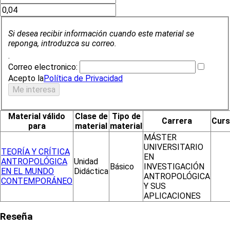
Si desea recibir información cuando este material se
reponga, introduzca su correo.
.
Correo electronico:
Acepto la
Política de Privacidad
Material válido
Clase de
Tipo de
Carrera
Cur
para
material
material
MÁSTER
UNIVERSITARIO
TEORÍA Y CRÍTICA
EN
ANTROPOLÓGICA
Unidad
Básico
INVESTIGACIÓN
EN EL MUNDO
Didáctica
ANTROPOLÓGICA
CONTEMPORÁNEO
Y SUS
APLICACIONES
Reseña