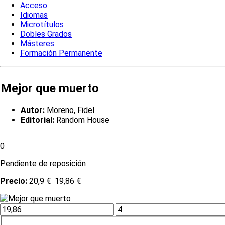
Acceso
Idiomas
Microtítulos
Dobles Grados
Másteres
Formación Permanente
Mejor que muerto
Autor:
Moreno, Fidel
Editorial:
Random House
0
Pendiente de reposición
Precio:
20,9 €
19,86 €