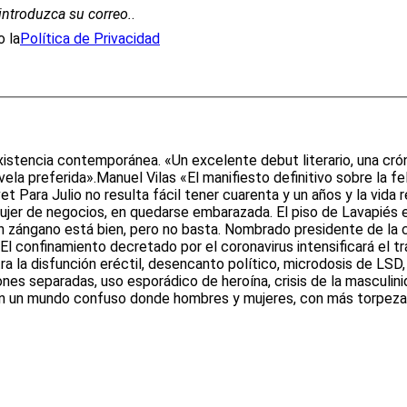
introduzca su correo.
.
 la
Política de Privacidad
a existencia contemporánea. «Un excelente debut literario, una cró
vela preferida».Manuel Vilas «El manifiesto definitivo sobre la f
 Para Julio no resulta fácil tener cuarenta y un años y la vida re
mujer de negocios, en quedarse embarazada. El piso de Lavapiés e
n zángano está bien, pero no basta. Nombrado presidente de la c
. El confinamiento decretado por el coronavirus intensificará el 
tra la disfunción eréctil, desencanto político, microdosis de LSD
nes separadas, uso esporádico de heroína, crisis de la masculin
en un mundo confuso donde hombres y mujeres, con más torpeza 