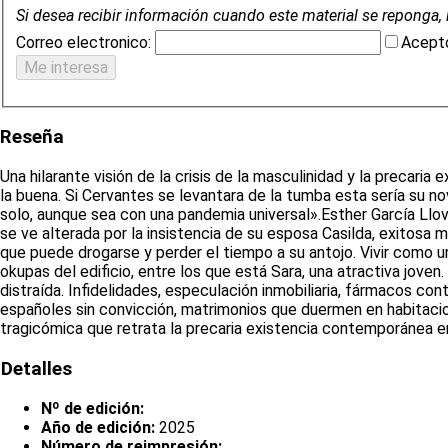
Si desea recibir información cuando este material se reponga, 
Correo electronico:
Acepto
Reseña
Una hilarante visión de la crisis de la masculinidad y la precari
la buena. Si Cervantes se levantara de la tumba esta sería su no
solo, aunque sea con una pandemia universal».Esther García Llovet
se ve alterada por la insistencia de su esposa Casilda, exitosa 
que puede drogarse y perder el tiempo a su antojo. Vivir como u
okupas del edificio, entre los que está Sara, una atractiva joven
distraída. Infidelidades, especulación inmobiliaria, fármacos con
españoles sin convicción, matrimonios que duermen en habitacio
tragicómica que retrata la precaria existencia contemporánea 
Detalles
Nº de edición:
Año de edición:
2025
Número de reimpresión: