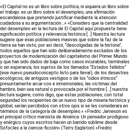
«El Capital no es un libro sobre política, ni siquiera un libro sobre
el trabajo: es un libro sobre el desempleo, una afirmación
escandalosa que pretendo justificar mediante la atención
cuidadosa a su argumentación…» «Considero que la centralidad
del desempleo en la lectura de El Capital aquí propuesta tiene
significación política y relevancia histórica […] Nuestra lectura
sugiere que esas poblaciones masivas que sobre la faz de la
tierra se han visto, por así decir, “descolgadas de la historia”,
todos aquellos que han sido deliberadamente excluidos de los
proyectos de modernización del capitalismo del Primer Mundo
y que han sido dados de baja como casos incurables, terminales
o sin esperanza; los sujetos de los llamados “Estados fallidos”
(ese nuevo pseudoconcepto listo para llevar), de los desastres
ecológicos, de antiguos vestigios o de los “odios étnicos”
presuntamente arcai-cos e inmemoriales; las víctimas del
hambre, bien sea natural o provocada por el hombre […] nuestra
lectura sugiere, como digo, que estas poblaciones, con total
seguridad los recipientes de un nuevo tipo de miseria histórica y
global, serían percibidos con otros ojos si se les considerara en
términos de la categoría de desempleo.» «Fredric Jameson es
el principal crítico marxista de América. Un pensador prodigioso
y enérgico cuyos escritos hacen un barrido sublime desde
Sófocles a la ciencia-ficción» (Terry Eagleton) «Fredric