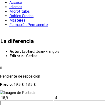
Acceso
Idiomas
Microtítulos
Dobles Grados
Másteres
Formación Permanente
La diferencia
Autor:
Lyotard, Jean-François
Editorial:
Gedisa
0
Pendiente de reposición
Precio:
19,9 €
18,9 €