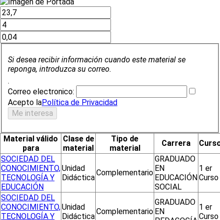
Si desea recibir información cuando este material se
reponga, introduzca su correo.
.
Correo electronico:
Acepto la
Política de Privacidad
Material válido
Clase de
Tipo de
Carrera
Curs
para
material
material
SOCIEDAD DEL
GRADUADO
CONOCIMIENTO,
Unidad
EN
1 er
Complementario
TECNOLOGÍA Y
Didáctica
EDUCACIÓN
Curso
EDUCACIÓN
SOCIAL
SOCIEDAD DEL
GRADUADO
CONOCIMIENTO,
Unidad
1 er
Complementario
EN
TECNOLOGÍA Y
Didáctica
Curso