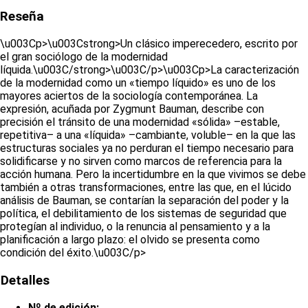
Reseña
\u003Cp>\u003Cstrong>Un clásico imperecedero, escrito por
el gran sociólogo de la modernidad
líquida.\u003C/strong>\u003C/p>\u003Cp>La caracterización
de la modernidad como un «tiempo líquido» es uno de los
mayores aciertos de la sociología contemporánea. La
expresión, acuñada por Zygmunt Bauman, describe con
precisión el tránsito de una modernidad «sólida» –estable,
repetitiva– a una «líquida» –cambiante, voluble– en la que las
estructuras sociales ya no perduran el tiempo necesario para
solidificarse y no sirven como marcos de referencia para la
acción humana. Pero la incertidumbre en la que vivimos se debe
también a otras transformaciones, entre las que, en el lúcido
análisis de Bauman, se contarían la separación del poder y la
política, el debilitamiento de los sistemas de seguridad que
protegían al individuo, o la renuncia al pensamiento y a la
planificación a largo plazo: el olvido se presenta como
condición del éxito.\u003C/p>
Detalles
Nº de edición: