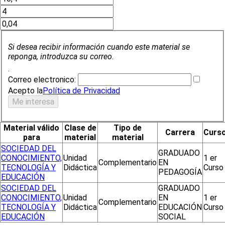
Si desea recibir información cuando este material se
reponga, introduzca su correo.
.
Correo electronico:
Acepto la
Política de Privacidad
Material válido
Clase de
Tipo de
Carrera
Curs
para
material
material
SOCIEDAD DEL
GRADUADO
CONOCIMIENTO,
Unidad
1 er
Complementario
EN
TECNOLOGÍA Y
Didáctica
Curso
PEDAGOGÍA
EDUCACIÓN
SOCIEDAD DEL
GRADUADO
CONOCIMIENTO,
Unidad
EN
1 er
Complementario
TECNOLOGÍA Y
Didáctica
EDUCACIÓN
Curso
EDUCACIÓN
SOCIAL