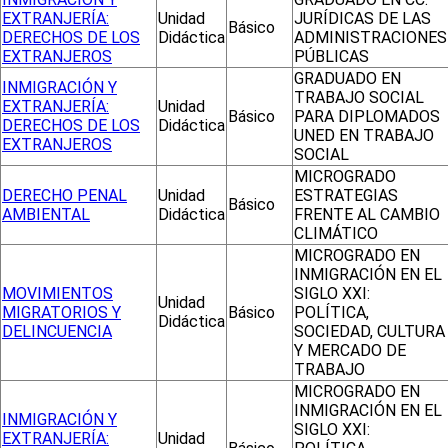
EXTRANJERÍA:
Unidad
JURÍDICAS DE LAS
Básico
DERECHOS DE LOS
Didáctica
ADMINISTRACIONES
EXTRANJEROS
PÚBLICAS
GRADUADO EN
INMIGRACIÓN Y
TRABAJO SOCIAL
EXTRANJERÍA:
Unidad
Básico
PARA DIPLOMADOS
DERECHOS DE LOS
Didáctica
UNED EN TRABAJO
EXTRANJEROS
SOCIAL
MICROGRADO
DERECHO PENAL
Unidad
ESTRATEGIAS
Básico
AMBIENTAL
Didáctica
FRENTE AL CAMBIO
CLIMÁTICO
MICROGRADO EN
INMIGRACIÓN EN EL
MOVIMIENTOS
SIGLO XXI:
Unidad
MIGRATORIOS Y
Básico
POLÍTICA,
Didáctica
DELINCUENCIA
SOCIEDAD, CULTURA
Y MERCADO DE
TRABAJO
MICROGRADO EN
INMIGRACIÓN EN EL
INMIGRACIÓN Y
SIGLO XXI:
EXTRANJERÍA:
Unidad