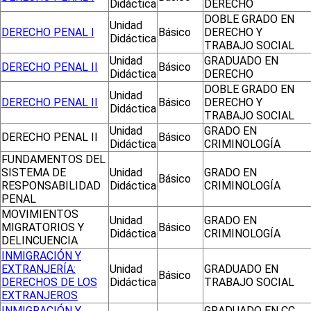
Didáctica
DERECHO
DOBLE GRADO EN
Unidad
DERECHO PENAL I
Básico
DERECHO Y
Didáctica
TRABAJO SOCIAL
Unidad
GRADUADO EN
DERECHO PENAL II
Básico
Didáctica
DERECHO
DOBLE GRADO EN
Unidad
DERECHO PENAL II
Básico
DERECHO Y
Didáctica
TRABAJO SOCIAL
Unidad
GRADO EN
DERECHO PENAL II
Básico
Didáctica
CRIMINOLOGÍA
FUNDAMENTOS DEL
SISTEMA DE
Unidad
GRADO EN
Básico
RESPONSABILIDAD
Didáctica
CRIMINOLOGÍA
PENAL
MOVIMIENTOS
Unidad
GRADO EN
MIGRATORIOS Y
Básico
Didáctica
CRIMINOLOGÍA
DELINCUENCIA
INMIGRACIÓN Y
EXTRANJERÍA:
Unidad
GRADUADO EN
Básico
DERECHOS DE LOS
Didáctica
TRABAJO SOCIAL
EXTRANJEROS
INMIGRACIÓN Y
GRADUADO EN CC.