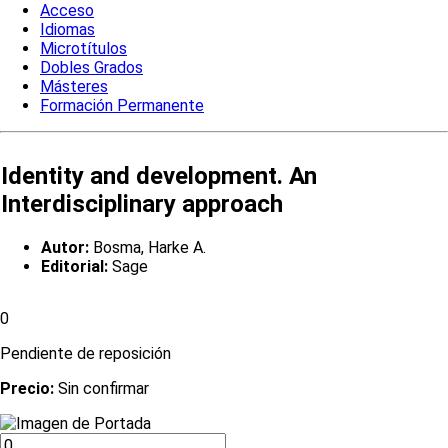
Acceso
Idiomas
Microtítulos
Dobles Grados
Másteres
Formación Permanente
Identity and development. An
Interdisciplinary approach
Autor:
Bosma, Harke A.
Editorial:
Sage
0
Pendiente de reposición
Precio:
Sin confirmar