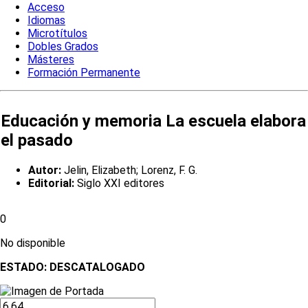
Acceso
Idiomas
Microtítulos
Dobles Grados
Másteres
Formación Permanente
Educación y memoria La escuela elabora
el pasado
Autor:
Jelin, Elizabeth; Lorenz, F. G.
Editorial:
Siglo XXI editores
0
No disponible
ESTADO:
DESCATALOGADO