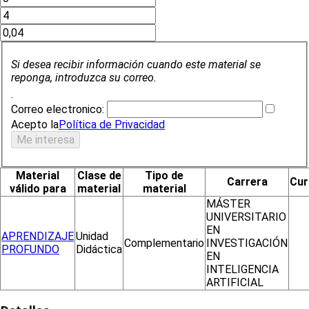
Si desea recibir información cuando este material se
reponga, introduzca su correo.
.
Correo electronico:
Acepto la
Política de Privacidad
Material
Clase de
Tipo de
Carrera
Cur
válido para
material
material
MÁSTER
UNIVERSITARIO
EN
APRENDIZAJE
Unidad
Complementario
INVESTIGACIÓN
PROFUNDO
Didáctica
EN
INTELIGENCIA
ARTIFICIAL