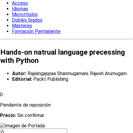
Acceso
Idiomas
Microtítulos
Dobles Grados
Másteres
Formación Permanente
Hands-on natrual language precessing
with Python
Autor:
Rajalingappaa Shanmugamani; Rajesh Arumugam
Editorial:
Packt Publishing
0
Pendiente de reposición
Precio:
Sin confirmar