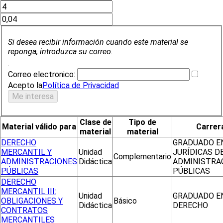
Si desea recibir información cuando este material se
reponga, introduzca su correo.
.
Correo electronico:
Acepto la
Política de Privacidad
Clase de
Tipo de
Material válido para
Carrer
material
material
DERECHO
GRADUADO EN
MERCANTIL Y
Unidad
JURÍDICAS D
Complementario
ADMINISTRACIONES
Didáctica
ADMINISTRA
PÚBLICAS
PÚBLICAS
DERECHO
MERCANTIL III:
Unidad
GRADUADO E
OBLIGACIONES Y
Básico
Didáctica
DERECHO
CONTRATOS
MERCANTILES