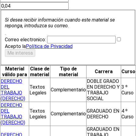
Si desea recibir información cuando este material se
reponga, introduzca su correo.
.
Correo electronico:
Acepto la
Política de Privacidad
Material
Clase de
Tipo de
Carrera
Curso
válido para
material
material
DERECHO
DOBLE GRADO
DEL
Textos
EN DERECHO Y
3 º
Complementario
TRABAJO
Legales
TRABAJO
Curso
(DERECHO)
SOCIAL
DERECHO
DEL
Textos
GRADUADO EN
4 º
Complementario
TRABAJO
Legales
DERECHO
Curso
(DERECHO)
GRADUADO EN
DERECHO
TRABAJO