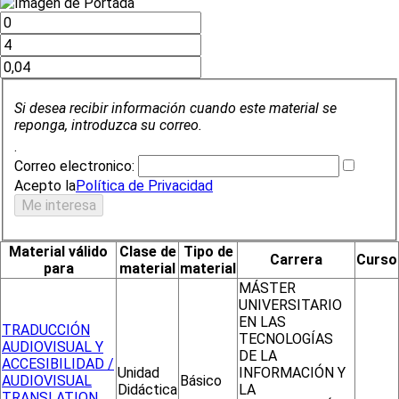
Si desea recibir información cuando este material se
reponga, introduzca su correo.
.
Correo electronico:
Acepto la
Política de Privacidad
Material válido
Clase de
Tipo de
Carrera
Curso
para
material
material
MÁSTER
UNIVERSITARIO
EN LAS
TRADUCCIÓN
TECNOLOGÍAS
AUDIOVISUAL Y
DE LA
ACCESIBILIDAD /
Unidad
INFORMACIÓN Y
AUDIOVISUAL
Básico
Didáctica
LA
TRANSLATION