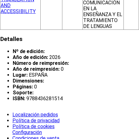
COMUNICACIÓN
AND
EN LA
ACCESSIBILITY
ENSEÑANZA Y EL
TRATAMIENTO
DE LENGUAS
Detalles
Nº de edición:
Año de edición:
2026
Número de reimpresión:
Año de reimpresión:
0
Lugar:
ESPAÑA
Dimensiones:
Páginas:
0
Soporte:
ISBN:
9788436281514
Localización pedidos
Política de privacidad
Política de cookies
Configuración
Condiciones de venta