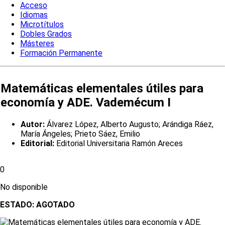
Acceso
Idiomas
Microtítulos
Dobles Grados
Másteres
Formación Permanente
Matemáticas elementales útiles para
economía y ADE. Vademécum I
Autor:
Álvarez López, Alberto Augusto; Arándiga Ráez,
María Ángeles; Prieto Sáez, Emilio
Editorial:
Editorial Universitaria Ramón Areces
0
No disponible
ESTADO:
AGOTADO