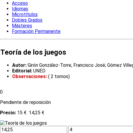
Acceso
Idiomas
Microtítulos
Dobles Grados
Másteres
Formación Permanente
Teoría de los juegos
Autor:
Girón González-Torre, Francisco José; Gómez Ville
Editorial:
UNED
Observaciones:
( 2 tomos)
0
Pendiente de reposición
Precio:
15 €
14,25 €