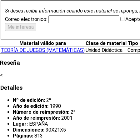
Si desea recibir información cuando este material se reponga, 
Correo electronico:
Acepto
Material válido para
Clase de material
Tipo 
TEORÍA DE JUEGOS (MATEMÁTICAS)
Unidad Didáctica
Comp
Reseña
<
Detalles
Nº de edición:
2ª
Año de edición:
1990
Número de reimpresión:
2ª
Año de reimpresión:
2001
Lugar:
ESPAÑA
Dimensiones:
30X21X5
Páginas:
813