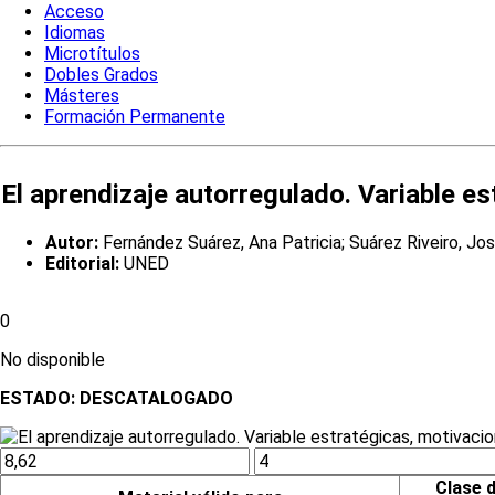
Acceso
Idiomas
Microtítulos
Dobles Grados
Másteres
Formación Permanente
El aprendizaje autorregulado. Variable es
Autor:
Fernández Suárez, Ana Patricia; Suárez Riveiro, Jo
Editorial:
UNED
0
No disponible
ESTADO:
DESCATALOGADO
Clase 