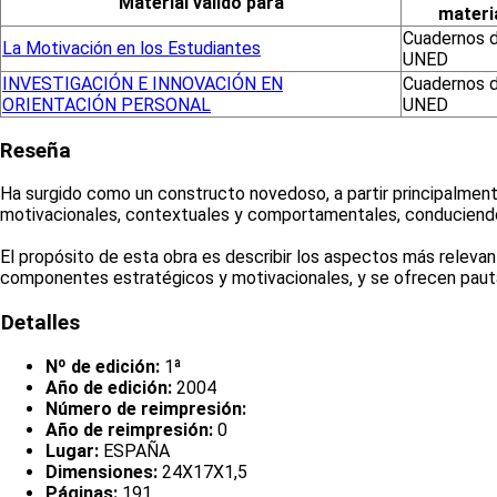
Material válido para
materi
Cuadernos d
La Motivación en los Estudiantes
UNED
INVESTIGACIÓN E INNOVACIÓN EN
Cuadernos d
ORIENTACIÓN PERSONAL
UNED
Reseña
Ha surgido como un constructo novedoso, a partir principalmente
motivacionales, contextuales y comportamentales, conduciendo co
El propósito de esta obra es describir los aspectos más relevan
componentes estratégicos y motivacionales, y se ofrecen pauta
Detalles
Nº de edición:
1ª
Año de edición:
2004
Número de reimpresión:
Año de reimpresión:
0
Lugar:
ESPAÑA
Dimensiones:
24X17X1,5
Páginas:
191