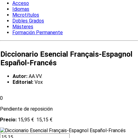
Acceso
Idiomas
Microtítulos
Dobles Grados
Másteres
Formación Permanente
Diccionario Esencial Français-Espagnol
Español-Francés
Autor:
AA.VV.
Editorial:
Vox
0
Pendiente de reposición
Precio:
15,95 €
15,15 €