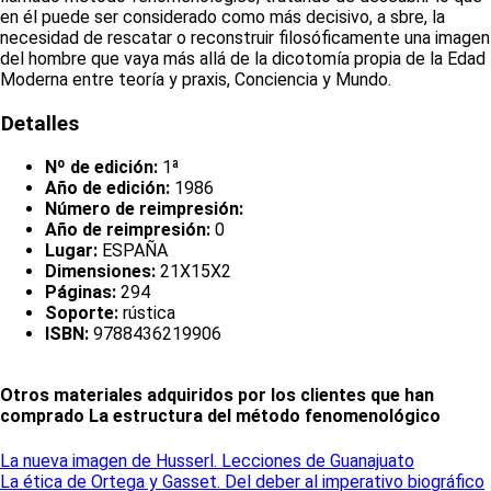
en él puede ser considerado como más decisivo, a sbre, la
necesidad de rescatar o reconstruir filosóficamente una imagen
del hombre que vaya más allá de la dicotomía propia de la Edad
Moderna entre teoría y praxis, Conciencia y Mundo.
Detalles
Nº de edición:
1ª
Año de edición:
1986
Número de reimpresión:
Año de reimpresión:
0
Lugar:
ESPAÑA
Dimensiones:
21X15X2
Páginas:
294
Soporte:
rústica
ISBN:
9788436219906
Otros materiales adquiridos por los clientes que han
comprado La estructura del método fenomenológico
La nueva imagen de Husserl. Lecciones de Guanajuato
La ética de Ortega y Gasset. Del deber al imperativo biográfico