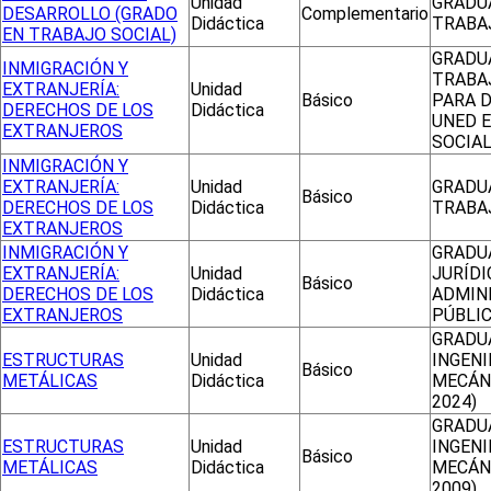
Unidad
GRADU
DESARROLLO (GRADO
Complementario
Didáctica
TRABA
EN TRABAJO SOCIAL)
GRADU
INMIGRACIÓN Y
TRABA
EXTRANJERÍA:
Unidad
Básico
PARA 
DERECHOS DE LOS
Didáctica
UNED 
EXTRANJEROS
SOCIA
INMIGRACIÓN Y
EXTRANJERÍA:
Unidad
GRADU
Básico
DERECHOS DE LOS
Didáctica
TRABA
EXTRANJEROS
INMIGRACIÓN Y
GRADUA
EXTRANJERÍA:
Unidad
JURÍDI
Básico
DERECHOS DE LOS
Didáctica
ADMIN
EXTRANJEROS
PÚBLI
GRADU
ESTRUCTURAS
Unidad
INGENI
Básico
METÁLICAS
Didáctica
MECÁN
2024)
GRADU
ESTRUCTURAS
Unidad
INGENI
Básico
METÁLICAS
Didáctica
MECÁN
2009)