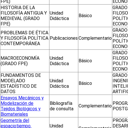
FPE)
ECONO
HISTORIA DE LA
GRADO
FILOSOFÍA ANTIGUA Y
Unidad
FILOSO
Básico
MEDIEVAL (GRADO
Didáctica
POLÍTI
FPE)
ECONO
GRADO
PROBLEMAS DE ÉTICA
FILOSO
Y FILOSOFÍA POLÍTICA
Publicaciones
Complementario
POLÍTI
CONTEMPORÁNEA
ECONO
GRADO
MACROECONOMÍA
Unidad
FILOSO
Básico
(GRADO FPE)
Didáctica
POLÍTI
ECONO
FUNDAMENTOS DE
GRADO
MODELADO
Unidad
INGENI
Básico
ESTADÍSTICO DE
Didáctica
INTELI
DATOS
ARTIFI
Ensayos Mecánicos y
Modelización de
Bibliografía
PROGR
Complementario
Tejidos Biológicos y
de consulta
POSTG
Biomateriales
Geometría del
PROGR
espaciotiempo.
Unidad
DESAR