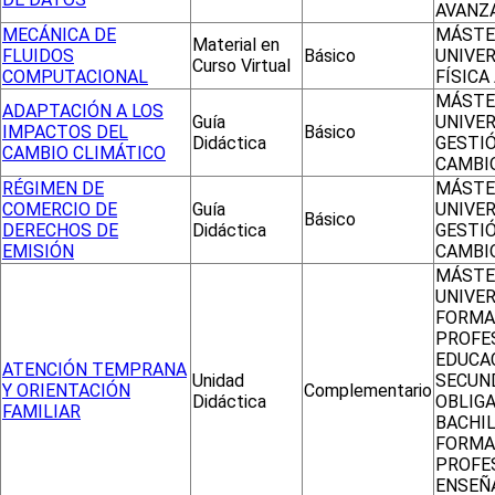
AVANZ
MECÁNICA DE
MÁSTE
Material en
FLUIDOS
Básico
UNIVER
Curso Virtual
COMPUTACIONAL
FÍSICA
MÁSTE
ADAPTACIÓN A LOS
Guía
UNIVER
IMPACTOS DEL
Básico
Didáctica
GESTI
CAMBIO CLIMÁTICO
CAMBI
RÉGIMEN DE
MÁSTE
COMERCIO DE
Guía
UNIVER
Básico
DERECHOS DE
Didáctica
GESTI
EMISIÓN
CAMBI
MÁSTE
UNIVER
FORMA
PROFE
EDUCA
ATENCIÓN TEMPRANA
Unidad
SECUN
Y ORIENTACIÓN
Complementario
Didáctica
OBLIGA
FAMILIAR
BACHIL
FORMA
PROFE
ENSEÑ