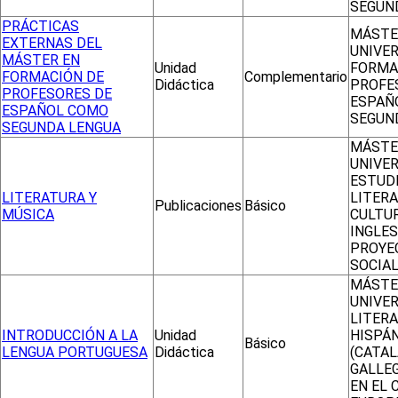
SEGUN
PRÁCTICAS
MÁSTE
EXTERNAS DEL
UNIVER
MÁSTER EN
Unidad
FORMA
FORMACIÓN DE
Complementario
Didáctica
PROFE
PROFESORES DE
ESPAÑ
ESPAÑOL COMO
SEGUN
SEGUNDA LENGUA
MÁSTE
UNIVER
ESTUD
LITERATURA Y
LITERA
Publicaciones
Básico
MÚSICA
CULTU
INGLES
PROYE
SOCIA
MÁSTE
UNIVER
LITER
INTRODUCCIÓN A LA
Unidad
HISPÁ
Básico
LENGUA PORTUGUESA
Didáctica
(CATAL
GALLEG
EN EL