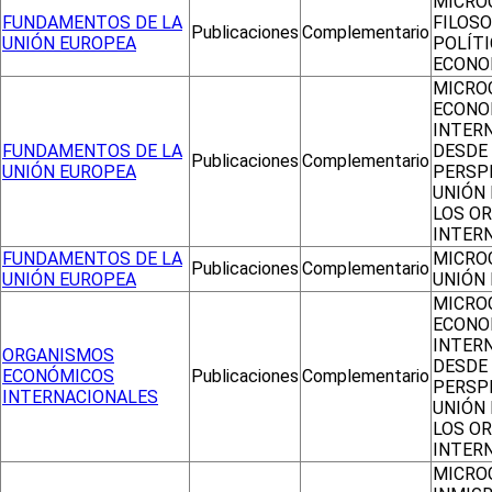
MICRO
FUNDAMENTOS DE LA
FILOSO
Publicaciones
Complementario
UNIÓN EUROPEA
POLÍTI
ECONO
MICRO
ECONO
INTER
FUNDAMENTOS DE LA
DESDE
Publicaciones
Complementario
UNIÓN EUROPEA
PERSPE
UNIÓN 
LOS O
INTER
FUNDAMENTOS DE LA
MICRO
Publicaciones
Complementario
UNIÓN EUROPEA
UNIÓN
MICRO
ECONO
INTER
ORGANISMOS
DESDE
ECONÓMICOS
Publicaciones
Complementario
PERSPE
INTERNACIONALES
UNIÓN 
LOS O
INTER
MICRO