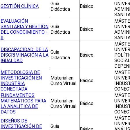
Guía
UNIVER
GESTIÓN CLÍNICA
Básico
Didáctica
ADMIN
SANITA
EVALUACIÓN
MÁSTE
SANITARIA Y GESTIÓN
Guía
UNIVER
Básico
DEL CONOCIMIENTO -
Didáctica
ADMIN
II
SANITA
MÁSTE
DISCAPACIDAD: DE LA
UNIVER
Guía
DISCRIMINACIÓN A LA
Básico
POLÍT
Didáctica
IGUALDAD
SOCIAL
DEPEN
METODOLOGÍA DE
MÁSTE
INVESTIGACIÓN EN
Material en
UNIVER
Básico
INDUSTRIA
Curso Virtual
INDUS
CONECTADA
CONEC
FUNDAMENTOS
MÁSTE
MATEMÁTICOS PARA
Material en
UNIVER
Básico
LA ANALÍTICA DE
Curso Virtual
INDUS
DATOS
CONEC
MÁSTE
DISEÑOS DE
UNIVER
INVESTIGACIÓN DE
Guía
Básico
ANÁLIS