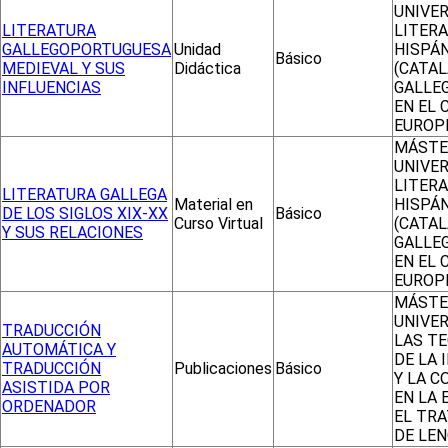
UNIVER
LITERATURA
LITER
GALLEGOPORTUGUESA
Unidad
HISPÁ
Básico
MEDIEVAL Y SUS
Didáctica
(CATAL
INFLUENCIAS
GALLEG
EN EL
EUROP
MÁSTE
UNIVER
LITER
LITERATURA GALLEGA
Material en
HISPÁ
DE LOS SIGLOS XIX-XX
Básico
Curso Virtual
(CATAL
Y SUS RELACIONES
GALLEG
EN EL
EUROP
MÁSTE
UNIVER
TRADUCCIÓN
LAS T
AUTOMÁTICA Y
DE LA
TRADUCCIÓN
Publicaciones
Básico
Y LA 
ASISTIDA POR
EN LA 
ORDENADOR
EL TR
DE LE