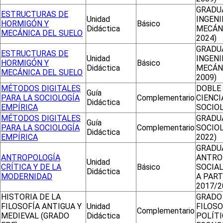
GRADU
ESTRUCTURAS DE
Unidad
INGENI
HORMIGÓN Y
Básico
Didáctica
MECÁN
MECÁNICA DEL SUELO
2024)
GRADU
ESTRUCTURAS DE
Unidad
INGENI
HORMIGÓN Y
Básico
Didáctica
MECÁN
MECÁNICA DEL SUELO
2009)
MÉTODOS DIGITALES
DOBLE
Guía
PARA LA SOCIOLOGÍA
Complementario
CIENCI
Didáctica
EMPÍRICA
SOCIO
MÉTODOS DIGITALES
GRADU
Guía
PARA LA SOCIOLOGÍA
Complementario
SOCIOL
Didáctica
EMPÍRICA
2022)
GRADU
ANTROPOLOGÍA
ANTRO
Unidad
CRÍTICA Y DE LA
Básico
SOCIAL
Didáctica
MODERNIDAD
A PART
2017/2
HISTORIA DE LA
GRADO
FILOSOFÍA ANTIGUA Y
Unidad
FILOSO
Complementario
MEDIEVAL (GRADO
Didáctica
POLÍTI