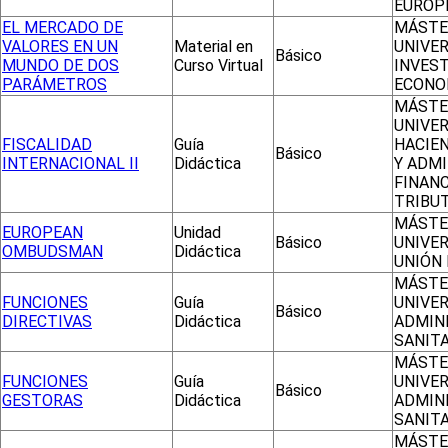
EUROP
EL MERCADO DE
MÁSTE
VALORES EN UN
Material en
UNIVER
Básico
MUNDO DE DOS
Curso Virtual
INVEST
PARÁMETROS
ECONO
MÁSTE
UNIVER
FISCALIDAD
Guía
HACIE
Básico
INTERNACIONAL II
Didáctica
Y ADM
FINANC
TRIBU
MÁSTE
EUROPEAN
Unidad
Básico
UNIVER
OMBUDSMAN
Didáctica
UNIÓN
MÁSTE
FUNCIONES
Guía
UNIVER
Básico
DIRECTIVAS
Didáctica
ADMIN
SANITA
MÁSTE
FUNCIONES
Guía
UNIVER
Básico
GESTORAS
Didáctica
ADMIN
SANITA
MÁSTE