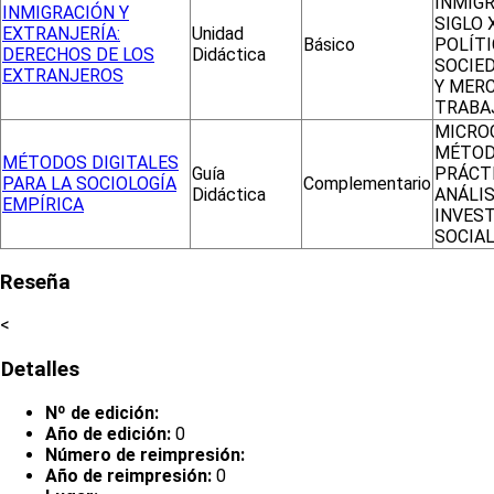
INMIGR
INMIGRACIÓN Y
SIGLO X
EXTRANJERÍA:
Unidad
Básico
POLÍTI
DERECHOS DE LOS
Didáctica
SOCIED
EXTRANJEROS
Y MER
TRABA
MICRO
MÉTOD
MÉTODOS DIGITALES
Guía
PRÁCT
PARA LA SOCIOLOGÍA
Complementario
Didáctica
ANÁLIS
EMPÍRICA
INVES
SOCIA
Reseña
<
Detalles
Nº de edición:
Año de edición:
0
Número de reimpresión:
Año de reimpresión:
0