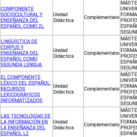
MÁSTE
COMPONENTE
UNIVER
SOCIOCULTURAL Y
Unidad
FORMA
Complementario
ENSEÑANZA DEL
Didáctica
PROFE
ESPAÑOL COMO 2L
ESPAÑ
SEGUN
MÁSTE
LINGÜÍSTICA DE
UNIVER
CORPUS Y
Unidad
FORMA
ENSEÑANZA DEL
Complementario
Didáctica
PROFE
ESPAÑOL COMO
ESPAÑ
SEGUNDA LENGUA.
SEGUN
MÁSTE
EL COMPONENTE
UNIVER
LÉXICO DEL ESPAÑOL:
Unidad
FORMA
RECURSOS
Complementario
Didáctica
PROFE
LEXICOGRÁFICOS
ESPAÑ
INFORMATIZADOS
SEGUN
MÁSTE
LAS TECNOLOGÍAS DE
UNIVER
LA INFORMACIÓN EN
Unidad
FORMA
Complementario
LA ENSEÑANZA DEL
Didáctica
PROFE
ESPAÑOL L2
ESPAÑ