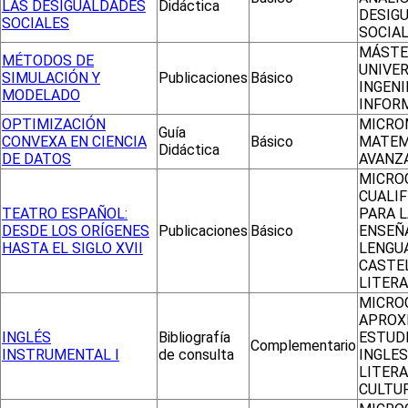
LAS DESIGUALDADES
Didáctica
DESIG
SOCIALES
SOCIA
MÁSTE
MÉTODOS DE
UNIVER
SIMULACIÓN Y
Publicaciones
Básico
INGENI
MODELADO
INFOR
OPTIMIZACIÓN
MICRO
Guía
CONVEXA EN CIENCIA
Básico
MATEM
Didáctica
DE DATOS
AVANZ
MICRO
CUALIF
TEATRO ESPAÑOL:
PARA L
DESDE LOS ORÍGENES
Publicaciones
Básico
ENSEÑ
HASTA EL SIGLO XVII
LENGU
CASTE
LITER
MICRO
APROX
INGLÉS
Bibliografía
ESTUD
Complementario
INSTRUMENTAL I
de consulta
INGLES
LITERA
CULTU