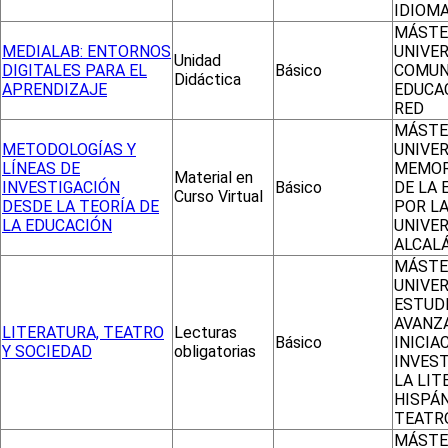
IDIOM
MÁSTE
MEDIALAB: ENTORNOS
UNIVER
Unidad
DIGITALES PARA EL
Básico
COMUN
Didáctica
APRENDIZAJE
EDUCAC
RED
MÁSTE
METODOLOGÍAS Y
UNIVER
LÍNEAS DE
MEMORI
Material en
INVESTIGACIÓN
Básico
DE LA 
Curso Virtual
DESDE LA TEORÍA DE
POR L
LA EDUCACIÓN
UNIVER
ALCALÁ
MÁSTE
UNIVER
ESTUD
AVANZ
LITERATURA, TEATRO
Lecturas
Básico
INICIA
Y SOCIEDAD
obligatorias
INVEST
LA LIT
HISPÁN
TEATR
MÁSTE