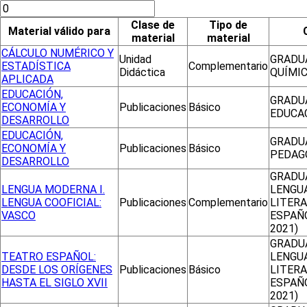
Clase de
Tipo de
Material válido para
material
material
CÁLCULO NUMÉRICO Y
Unidad
GRADU
ESTADÍSTICA
Complementario
Didáctica
QUÍMI
APLICADA
EDUCACIÓN,
GRADU
ECONOMÍA Y
Publicaciones
Básico
EDUCA
DESARROLLO
EDUCACIÓN,
GRADU
ECONOMÍA Y
Publicaciones
Básico
PEDAG
DESARROLLO
GRADU
LENGUA MODERNA I.
LENGUA
LENGUA COOFICIAL:
Publicaciones
Complementario
LITER
VASCO
ESPAÑ
2021)
GRADU
TEATRO ESPAÑOL:
LENGUA
DESDE LOS ORÍGENES
Publicaciones
Básico
LITER
HASTA EL SIGLO XVII
ESPAÑ
2021)