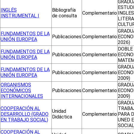
GRADU
ESTUD
INGLÉS
Bibliografía
Complementario
INGLES
INSTRUMENTAL I
de consulta
LITERA
CULTU
GRADU
FUNDAMENTOS DE LA
Publicaciones
Complementario
ECONO
UNIÓN EUROPEA
2026)
DOBLE
FUNDAMENTOS DE LA
Publicaciones
Complementario
ECONO
UNIÓN EUROPEA
MATEM
GRADU
FUNDAMENTOS DE LA
Publicaciones
Complementario
ECONO
UNIÓN EUROPEA
2009)
ORGANISMOS
GRADU
ECONÓMICOS
Publicaciones
Complementario
ECONO
INTERNACIONALES
2009)
GRADU
COOPERACIÓN AL
TRABA
Unidad
DESARROLLO (GRADO
Complementario
PARA 
Didáctica
EN TRABAJO SOCIAL)
UNED 
SOCIA
COOPERACIÓN AL