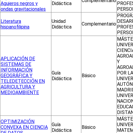
Complementario
Agujeros negros y
Didáctica
PROFE
ondas gravitacionales
PERSO
PROGR
Literatura
Unidad
DESAR
Complementario
hispanofilipina
Didáctica
PROFE
PERSO
MÁSTE
UNIVER
CIENCI
AGROA
APLICACIÓN DE
Y
SISTEMAS DE
AGROA
INFORMACIÓN
Guía
POR L
GEOGRÁFICA Y
Básico
Didáctica
UNIVE
TELEDETECCIÓN EN
AUTÓN
AGRICULTURA Y
MADRID
MEDIOAMBIENTE
UNIVE
NACIO
EDUCA
DISTA
MÁSTE
OPTIMIZACIÓN
Guía
UNIVER
CONVEXA EN CIENCIA
Básico
Didáctica
MATEM
DE DATOS