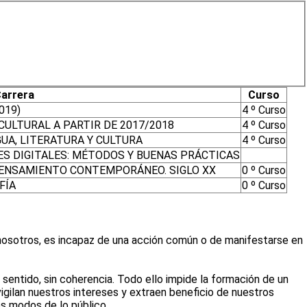
arrera
Curso
019)
4 º Curso
ULTURAL A PARTIR DE 2017/2018
4 º Curso
UA, LITERATURA Y CULTURA
4 º Curso
S DIGITALES: MÉTODOS Y BUENAS PRÁCTICAS
PENSAMIENTO CONTEMPORÁNEO. SIGLO XX
0 º Curso
FÍA
0 º Curso
un nosotros, es incapaz de una acción común o de manifestarse en
n sentido, sin coherencia. Todo ello impide la formación de un
vigilan nuestros intereses y extraen beneficio de nuestros
s modos de lo público.