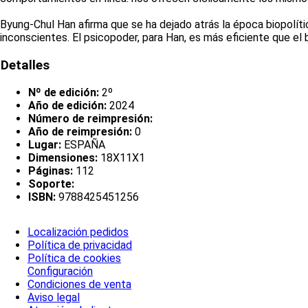
Byung-Chul Han afirma que se ha dejado atrás la época biopolític
inconscientes. El psicopoder, para Han, es más eficiente que el 
Detalles
Nº de edición:
2º
Año de edición:
2024
Número de reimpresión:
Año de reimpresión:
0
Lugar:
ESPAÑA
Dimensiones:
18X11X1
Páginas:
112
Soporte:
ISBN:
9788425451256
Localización pedidos
Política de privacidad
Política de cookies
Configuración
Condiciones de venta
Aviso legal