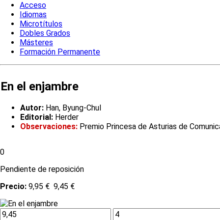
Acceso
Idiomas
Microtítulos
Dobles Grados
Másteres
Formación Permanente
En el enjambre
Autor:
Han, Byung-Chul
Editorial:
Herder
Observaciones:
Premio Princesa de Asturias de Comuni
0
Pendiente de reposición
Precio:
9,95 €
9,45 €