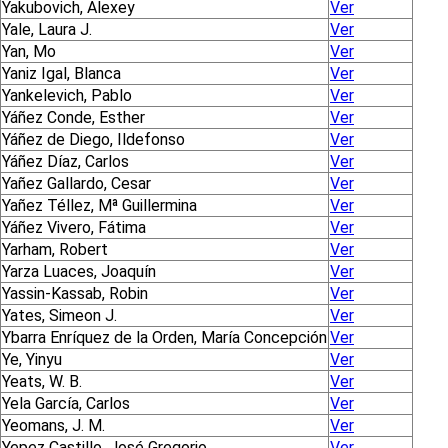
Yakubovich, Alexey
Ver
Yale, Laura J.
Ver
Yan, Mo
Ver
Yaniz Igal, Blanca
Ver
Yankelevich, Pablo
Ver
Yáñez Conde, Esther
Ver
Yáñez de Diego, Ildefonso
Ver
Yáñez Díaz, Carlos
Ver
Yañez Gallardo, Cesar
Ver
Yañez Téllez, Mª Guillermina
Ver
Yáñez Vivero, Fátima
Ver
Yarham, Robert
Ver
Yarza Luaces, Joaquín
Ver
Yassin-Kassab, Robin
Ver
Yates, Simeon J.
Ver
Ybarra Enríquez de la Orden, María Concepción
Ver
Ye, Yinyu
Ver
Yeats, W. B.
Ver
Yela García, Carlos
Ver
Yeomans, J. M.
Ver
Yepez Castillo, José Gregorio
Ver