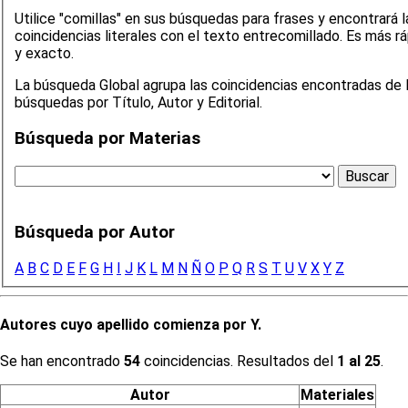
Utilice "comillas" en sus búsquedas para frases y encontrará l
coincidencias literales con el texto entrecomillado. Es más rápido
y exacto.
La búsqueda Global agrupa las coincidencias encontradas de 
búsquedas por Título, Autor y Editorial.
Búsqueda por Materias
Búsqueda por Autor
A
B
C
D
E
F
G
H
I
J
K
L
M
N
Ñ
O
P
Q
R
S
T
U
V
X
Y
Z
Autores cuyo apellido comienza por Y.
Se han encontrado
54
coincidencias. Resultados del
1 al 25
.
Autor
Materiales