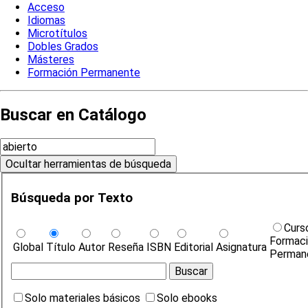
Acceso
Idiomas
Microtítulos
Dobles Grados
Másteres
Formación Permanente
Buscar en Catálogo
Búsqueda por Texto
Curs
Formac
Global
Título
Autor
Reseña
ISBN
Editorial
Asignatura
Perman
Solo materiales básicos
Solo ebooks